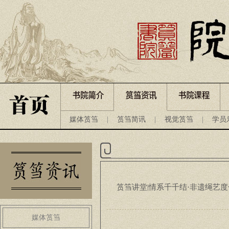
媒体筼筜
|
筼筜简讯
|
视觉筼筜
|
学员
筼筜讲堂|情系千千结·非遗绳艺
媒体筼筜