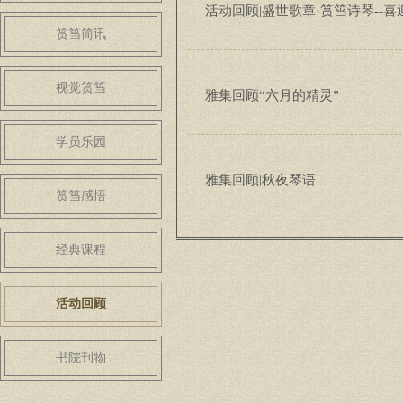
活动回顾|盛世歌章·筼筜诗琴--
筼筜简讯
视觉筼筜
雅集回顾“六月的精灵”
学员乐园
雅集回顾|秋夜琴语
筼筜感悟
经典课程
活动回顾
书院刊物